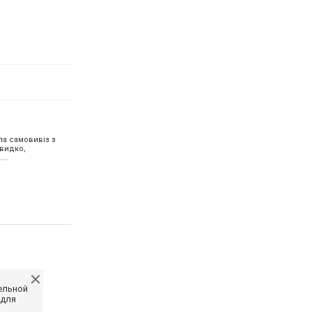
ла самовивіз з
швидко,
...
ельной
 для