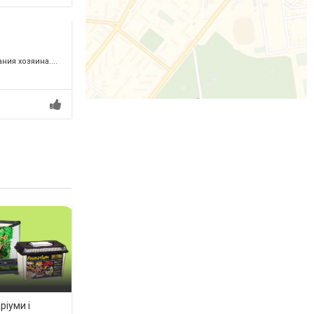
ия хозяина....
ріуми і