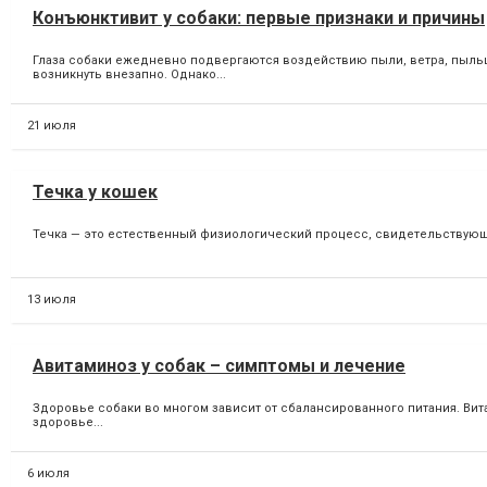
Конъюнктивит у собаки: первые признаки и причины
Глаза собаки ежедневно подвергаются воздействию пыли, ветра, пыльц
возникнуть внезапно. Однако...
21 июля
Течка у кошек
Течка — это естественный физиологический процесс, свидетельствующи
13 июля
Авитаминоз у собак – симптомы и лечение
Здоровье собаки во многом зависит от сбалансированного питания. Вит
здоровье...
6 июля