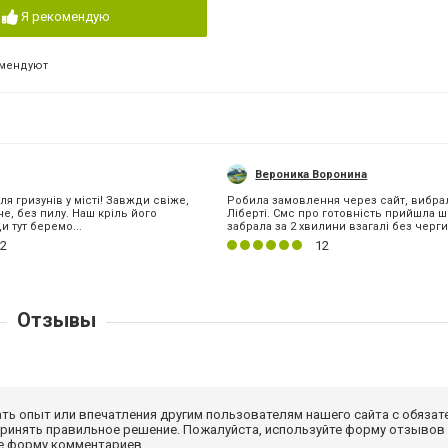
Я рекомендую
омендуют
Вероника Воронина
я гризунів у місті! Завжди свіже,
Робила замовлення через сайт, вибра
е, без пилу. Наш кріль його
Ліберті. Смс про готовність прийшла 
 тут беремо...
забрала за 2 хвилини взагалі без черги.
2
12
Отзывы
ать опыт или впечатления другим пользователям нашего сайта с обязат
принять правильное решение. Пожалуйста, используйте форму отзывов
те форму комментариев.