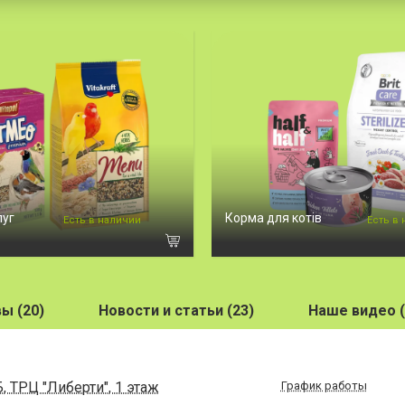
пуг
Корма для котів
Есть в наличии
Есть в
ы (20)
Новости и статьи (23)
Наше видео (
, ТРЦ "Либерти", 1 этаж
График работы