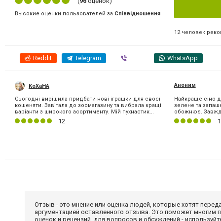
(
96
оценок)
Высокие оценки пользователей за
Співвідношення
12 человек рек
Reddit
Telegram
Viber
WhatsApp
Аноним
KoXaHA
Сьогодні вирішила придбати нові іграшки для своєї
Найкраще сіно дл
кошеняти. Завітала до зоомагазину та вибрала кращі
зелене та запашн
варіанти з широкого асортименту. Мій пухнастик...
обожнює. Завжди
12
1
Отзыв - это мнение или оценка людей, которые хотят перед
аргументацией оставленного отзыва. Это поможет многим 
оценок и рецензий, для вопросов и обсуждений - используй