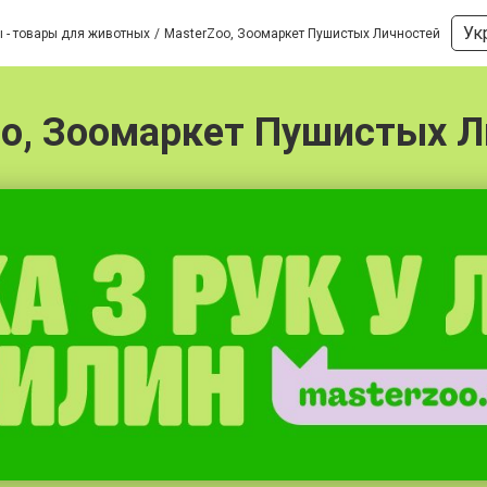
Ук
 - товары для животных
MasterZoo, Зоомаркет Пушистых Личностей
oo, Зоомаркет Пушистых Л