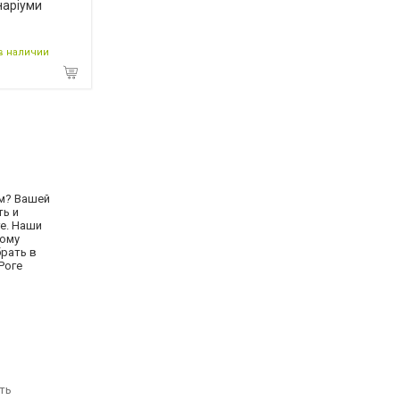
наріуми
в наличии
ум? Вашей
ть и
е. Наши
дому
рать в
Роге
ть