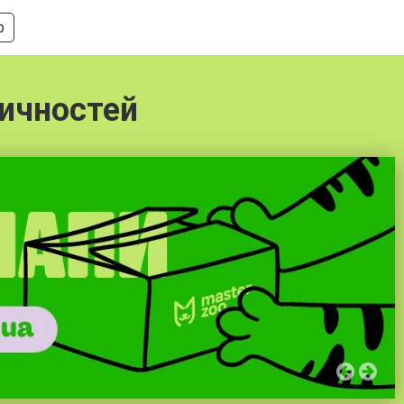
р
ичностей