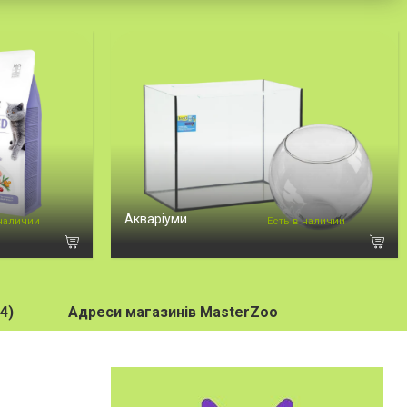
Акваріуми
 наличии
Есть в наличии
4)
Адреси магазинів MasterZoo