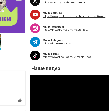
https://x.com/masterzoocomua
Мы в Youtube
https://www.youtube.com/channel/UCsRX62pmj2dGOFLcc3I634w
Мы в Instagram
CATCH від MasterZoo
https://instagram.com/masterzoo/
Мы в Telegram
https://t.me/masterzoou
Мы в TikTok
https://www.tiktok.com/@master_zoo
Наше видео