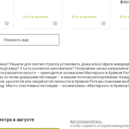
фау
Есть в наличии
Есть в наличии
Есть 
Показать еще
инку? Решили для снятия стресса установить дома или в офисе аквари
подтяжку? У кота кончился наполнитель? Попугайчик начал капризнича
Все решается просто – приходите в зоомагазин Мастерзоо в Кривом Рог
овь ко всем домашним питомцам – в вашем полном распоряжении. Каж
ой, крылатой или чешуйчатой личности в Кривом Роге мы поможем выб
мцу. Место счастливых питомцев – зоомагазины «Мастерзоо» в Кривом 
отра в августе
Авторизируйтесь
,
чтобы оценить и порекомендова