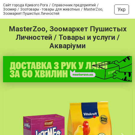
Сайт города Кривого Рога
Справочник предприятий
Укр
Зоомир
Зоотовары - товары для животных
MasterZoo,
Зоомаркет Пушистых Личностей
MasterZoo, Зоомаркет Пушистых
Личностей / Товары и услуги /
Акваріуми