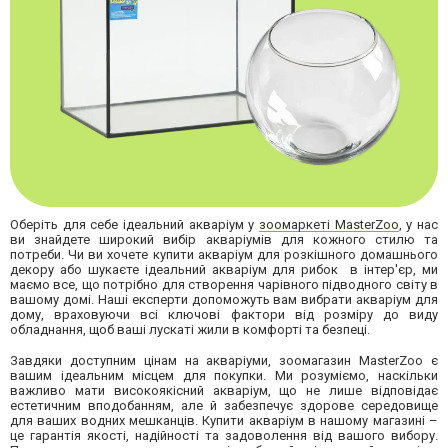
Оберіть для себе ідеальний акваріум у
зоомаркеті MasterZoo
, у нас
ви знайдете широкий вибір акваріумів для кожного стилю та
потреби. Чи ви хочете купити акваріум для розкішного домашнього
декору або шукаєте ідеальний акваріум для рибок в інтер'єр, ми
маємо все, що потрібно для створення чарівного підводного світу в
вашому домі. Наші експерти допоможуть вам вибрати акваріум для
дому, враховуючи всі ключові фактори від розміру до виду
обладнання, щоб ваші лускаті жили в комфорті та безпеці.
Завдяки доступним цінам на акваріуми, зоомагазин MasterZoo є
вашим ідеальним місцем для покупки. Ми розуміємо, наскільки
важливо мати високоякісний акваріум, що не лише відповідає
естетичним вподобанням, але й забезпечує здорове середовище
для ваших водних мешканців. Купити акваріум в нашому магазині –
це гарантія якості, надійності та задоволення від вашого вибору.